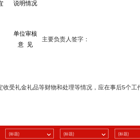
说明情况
宜
单位审核
主要负责人签字：
意
见
定收受礼金礼品等财物和处理等情况，应在事后
5
个工
{标题}
{标题}
{标题}